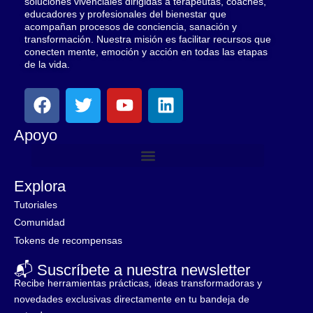
soluciones vivenciales dirigidas a terapeutas, coaches,
educadores y profesionales del bienestar que
acompañan procesos de conciencia, sanación y
transformación. Nuestra misión es facilitar recursos que
conecten mente, emoción y acción en todas las etapas
de la vida.
F
T
Y
L
a
w
o
i
c
i
u
n
Apoyo
e
t
t
k
b
t
u
e
o
e
b
d
Explora
o
r
e
i
Tutoriales
k
n
Comunidad
Tokens de recompensas
📬 Suscríbete a nuestra newsletter
Recibe herramientas prácticas, ideas transformadoras y
novedades exclusivas directamente en tu bandeja de