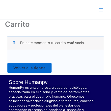
Ir
al
contenido
Carrito
En este momento tu carrito está vacío.
Volver a la tienda
Sobre Humanpy
HumanPy es una empresa creada por psicólogos,
especializada en el diseño y venta de herramientas
prácticas para el desarrollo humano. Ofrecemos
soluciones vivenciales dirigidas a terapeutas, coaches,
educadores y profesionales del bienestar que
acompañan procesos de conciencia, sanación y