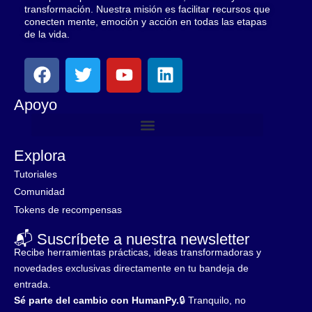
transformación. Nuestra misión es facilitar recursos que
conecten mente, emoción y acción en todas las etapas
de la vida.
F
T
Y
L
a
w
o
i
c
i
u
n
Apoyo
e
t
t
k
b
t
u
e
o
e
b
d
Explora
o
r
e
i
Tutoriales
k
n
Comunidad
Tokens de recompensas
📬 Suscríbete a nuestra newsletter
Recibe herramientas prácticas, ideas transformadoras y
novedades exclusivas directamente en tu bandeja de
entrada.
Sé parte del cambio con HumanPy.
🔒 Tranquilo, no