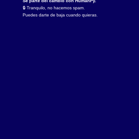
Sé parte del cambio con HumanPy.
🔒 Tranquilo, no hacemos spam.
Puedes darte de baja cuando quieras.