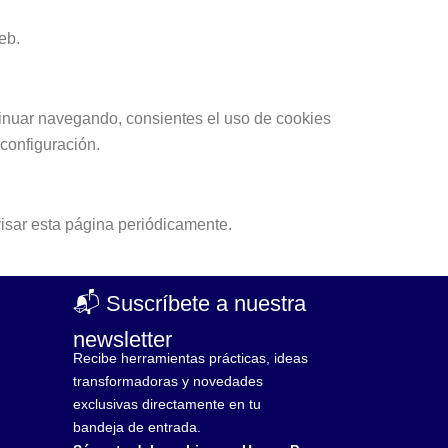
eb.
ntinuar navegando, consientes el uso de cookies
configuración.
isar esta página periódicamente.
📬 Suscríbete a nuestra
newsletter
Recibe herramientas prácticas, ideas
transformadoras y novedades
exclusivas directamente en tu
bandeja de entrada.