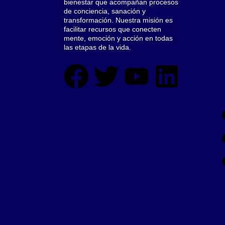
bienestar que acompañan procesos
de conciencia, sanación y
transformación. Nuestra misión es
facilitar recursos que conecten
mente, emoción y acción en todas
las etapas de la vida.
F
T
Y
L
a
w
o
i
c
i
u
n
e
t
t
k
b
t
u
e
o
e
b
d