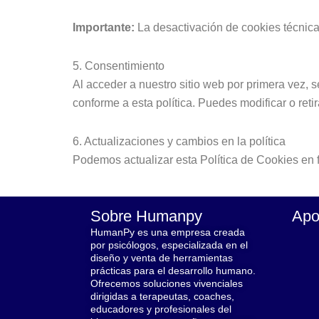
Importante:
La desactivación de cookies técnica
5. Consentimiento
Al acceder a nuestro sitio web por primera vez, 
conforme a esta política. Puedes modificar o ret
6. Actualizaciones y cambios en la política
Podemos actualizar esta Política de Cookies en 
Sobre Humanpy
Apo
HumanPy es una empresa creada
por psicólogos, especializada en el
diseño y venta de herramientas
prácticas para el desarrollo humano.
Ofrecemos soluciones vivenciales
dirigidas a terapeutas, coaches,
educadores y profesionales del