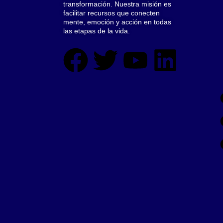
transformación. Nuestra misión es
facilitar recursos que conecten
mente, emoción y acción en todas
las etapas de la vida.
F
T
Y
L
a
w
o
i
c
i
u
n
e
t
t
k
b
t
u
e
o
e
b
d
o
r
e
i