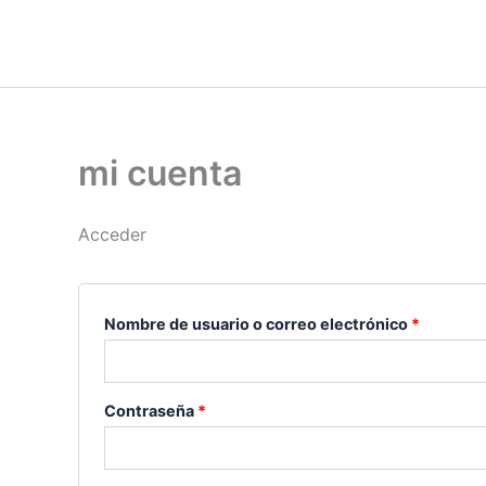
Ir
Obligatorio
Obligato
al
contenido
mi cuenta
Acceder
Nombre de usuario o correo electrónico
*
Contraseña
*