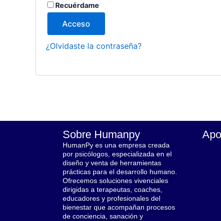
Recuérdame
Acceso
¿Olvidaste la contraseña?
Sobre Humanpy
Apo
HumanPy es una empresa creada
por psicólogos, especializada en el
diseño y venta de herramientas
prácticas para el desarrollo humano.
Ofrecemos soluciones vivenciales
dirigidas a terapeutas, coaches,
educadores y profesionales del
bienestar que acompañan procesos
de conciencia, sanación y