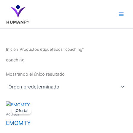
Ir
al
contenido
Inicio
/ Productos etiquetados “coaching”
coaching
Mostrando el único resultado
El
El
precio
precio
¡Oferta!
Adultos
original
actual
era:
es:
EMOMTY
€79.
€49.