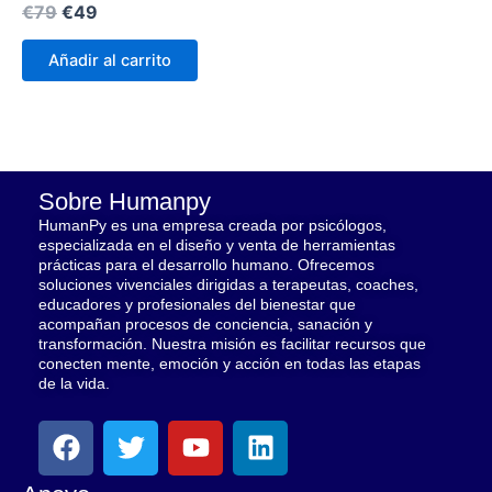
€
79
€
49
Añadir al carrito
Sobre Humanpy
HumanPy es una empresa creada por psicólogos,
especializada en el diseño y venta de herramientas
prácticas para el desarrollo humano. Ofrecemos
soluciones vivenciales dirigidas a terapeutas, coaches,
educadores y profesionales del bienestar que
acompañan procesos de conciencia, sanación y
transformación. Nuestra misión es facilitar recursos que
conecten mente, emoción y acción en todas las etapas
de la vida.
F
T
Y
L
a
w
o
i
c
i
u
n