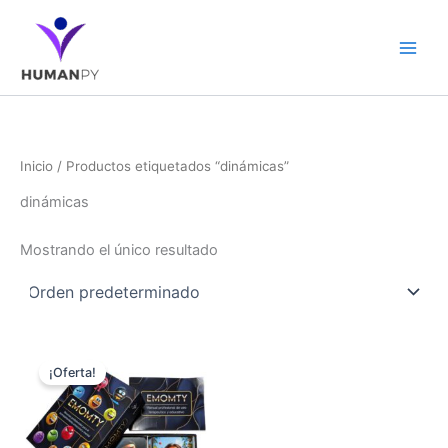
Ir
al
contenido
Inicio
/ Productos etiquetados “dinámicas”
dinámicas
Mostrando el único resultado
El
El
precio
precio
¡Oferta!
original
actual
era:
es:
€79.
€49.