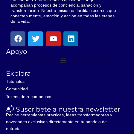
acompañan procesos de conciencia, sanación y
transformación. Nuestra misión es facilitar recursos que
conecten mente, emoción y acción en todas las etapas
de la vida.
F
T
Y
L
a
w
o
i
c
i
u
n
Apoyo
e
t
t
k
b
t
u
e
o
e
b
d
Explora
o
r
e
i
Tutoriales
k
n
Comunidad
Tokens de recompensas
📬 Suscríbete a nuestra newsletter
Recibe herramientas prácticas, ideas transformadoras y
novedades exclusivas directamente en tu bandeja de
entrada.