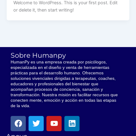
Welcome to WordPress. This is your first post. Edit
or delete it, then start writing!
Sobre Humanpy
HumanPy es una empresa creada por psicólogos,
especializada en el diseño y venta de herramientas
prácticas para el desarrollo humano. Ofrecemos
soluciones vivenciales dirigidas a terapeutas, coaches,
educadores y profesionales del bienestar que
acompañan procesos de conciencia, sanación y
transformación. Nuestra misión es facilitar recursos que
conecten mente, emoción y acción en todas las etapas
de la vida.
F
T
Y
L
a
w
o
i
c
i
u
n